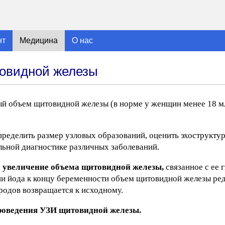
нт
Медицина
О нас
товидной железы
й объем щитовидной железы (в норме у женщин менее 18 мл
пределить размер узловых образований, оценить эхострукту
льной диагностике различных заболеваний.
е
увеличение объема щитовидной железы,
связанное с ее 
ии йода к концу беременности объем щитовидной железы ре
 родов возвращается к исходному.
проведения УЗИ щитовидной железы.