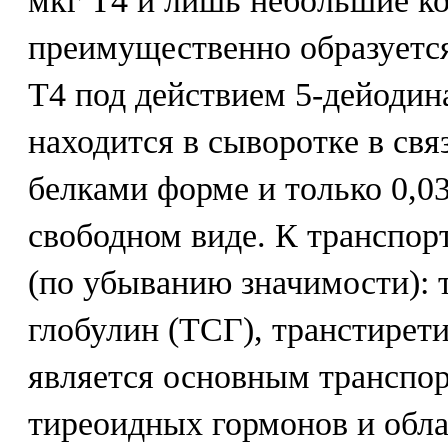
мкг Т4 и лишь небольшие ко
преимущественно образуется
Т4 под действием 5-дейодина
находится в сыворотке в св
белками форме и только 0,0
свободном виде. К транспор
(по убыванию значимости):
глобулин (ТСГ), транстирет
является основным транспо
тиреоидных гормонов и обл