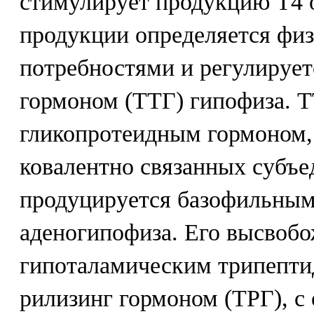
стимулирует продукцию Т4 
продукции определяется фи
потребностями и регулируе
гормоном (ТТГ) гипофиза. Т
гликопротеидным гормоном, 
ковалентно связанных субъед
продуцируется базофильным
аденогипофиза. Его высвобо
гипоталамическим трипепти
рилизинг гормоном (ТРГ), с 