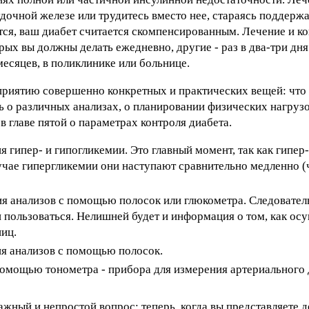
дочной железе или трудитесь вместо нее, стараясь поддержа
ется, ваш диабет считается скомпенсированным. Лечение и к
ых вы должны делать ежедневно, другие - раз в два-три дня
месяцев, в поликлинике или больнице.
осприятию совершенно конкретных и практических вещей: что 
 о различных анализах, о планировании физических нагруз
в главе пятой о параметрах контроля диабета.
 гипер- и гипогликемии. Это главный момент, так как гипер
чае гипергликемии они наступают сравнительно медленно (ч
я анализов с помощью полосок или глюкометра. Следователь
 пользоваться. Нелишней будет и информация о том, как осу
ниц.
ия анализов с помощью полосок.
помощью тонометра - прибора для измерения артериального 
ажный и непростой вопрос; теперь, когда вы представляете д