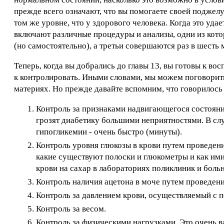
прежде всего означают, что вы помогаете своей поджелу
том же уровне, что у здорового человека. Когда это уда
включают различные процедуры и анализы, одни из котор
(но самостоятельно), а третьи совершаются раз в шесть 
Теперь, когда вы добрались до главы 13, вы готовы к в
к контролировать. Иными словами, мы можем поговорить
материях. Но прежде давайте вспомним, что говорилось 
Контроль за признаками надвигающегося состояния
грозят диабетику большими неприятностями. В слу
гипогликемии - очень быстро (минуты).
Контроль уровня глюкозы в крови путем проведени
какие существуют полоски и глюкометры и как ими
крови на сахар в лабораториях поликлиник и боль
Контроль наличия ацетона в моче путем проведен
Контроль за давлением крови, осуществляемый с 
Контроль за весом.
Контроль за физическими нагрузками. Это очень в