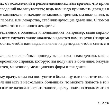
х от осложнений и рекомендованных вам врачом: что прини
 сведений вы запутаетесь; ведь вам надо принимать дважды в 
омплексы, инъекции витаминов, трентал, глазные капли, на
епараты, или лекарства, стабилизирующие давление. С помо
риема того или иного лекарства.
оведенных в больнице и поликлинике, например, ваши карди
о всех случаях такие анализы выдаются вам на руки (наприме
сить, чтобы вам выдали анализ на день-два, чтобы снять с 
ыли, какие лечебные процедуры и анализы вам делали, каков
ерокопию справки, которую вы получите в больнице. Разуме
птек, магазинов, медицинских фирм и так далее.
му врачу, когда вы поступите в больницу или посетите полик
ения есть в нескольких больницах, то можете попасть в то и
вас не начинали лечить заново, врачу полезно ознакомиться, 
X. Acт