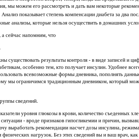
ия, мы можем его рассмотреть и дать вам некоторые рекоме
 Анализ показывает степень компенсации диабета за два пос
жные анализы, которые нельзя осуществить в домашних усло
 а сейчас напомним, что
.
жны существовать результаты контроля - в виде записей и циф
бетикам, особенно тем, кто получает инсулин. Удобнее всег
спользовать всевозможные формы дневника, пополнять данные
тому мы ограничимся традиционным дневником, который можн
группы сведений.
оказатели уровня глюкозы в крови, количество съеденных хл
 ситуации - вроде признаков гипогликемии и причин, вызвав
ачу выработать рекомендации насчет дозы инсулина, режима 
физических нагрузок. Без этих сведений вы и ваш врач, как б