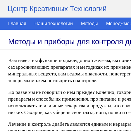
Центр Креативных Технологий
Главная
Наши технологии
Методы
Менеджме
Методы и приборы для контроля д
Вам известны функции поджелудочной железы, вы понима
сахароснижающих препаратах и методиках их применения
минеральных веществ, вам ведомы опасности, подстерег
теперь мы можем поговорить о контроле.
Но разве мы не говорили о нем прежде? Конечно, говори
препараты и способы их применения, про питание и реж
использовать те или иные лекарства и продукты, что и к
низких Сахаров, как уберечь свои глаза, ноги, почки и с
Лечение и контроль диабета являются единым и неразр
нормальном состоянии, насколько это возможно в услов