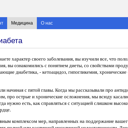
нт
Медицина
О нас
иабета
ете характер своего заболевания, вы изучили все, что поло
, вы ознакомились с понятием диеты, со свойствами проду
ающие диабетика, - кетоацидоз, гипогликемия, хронические 
ли начиная с пятой главы. Когда мы рассказывали про антид
им, про острые и хронические осложнения, мы всюду касалис
огда нужно есть, как справляться с ситуацией слишком высо
ердце.
ывным комплексом мер, направленных на поддержание вашег
иях полной или частичной инсулинной недостаточности. Леч