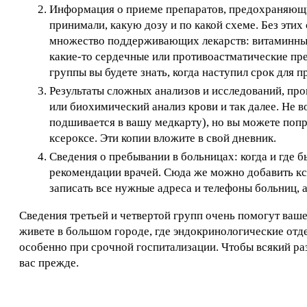
Информация о приеме препаратов, предохраняющи
принимали, какую дозу и по какой схеме. Без этих
множество поддерживающих лекарств: витаминные к
какие-то сердечные или противоастматические пр
группы вы будете знать, когда наступил срок для п
Результаты сложных анализов и исследований, пр
или биохимический анализ крови и так далее. Не в
подшивается в вашу медкарту), но вы можете попро
ксероксе. Эти копии вложите в свой дневник.
Сведения о пребывании в больницах: когда и где б
рекомендации врачей. Сюда же можно добавить кс
записать все нужные адреса и телефоны больниц, а
Сведения третьей и четвертой групп очень помогут ваше
живете в большом городе, где эндокринологические отдел
особенно при срочной госпитализации. Чтобы всякий раз 
вас прежде.