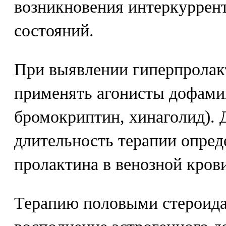
возникновения интеркуррен
состояний.
При выявлении гиперпролак
применять агонисты дофамин
бромокриптин, хинаголид). 
длительность терапии опре
пролактина в венозной кров
Терапию половыми стероида