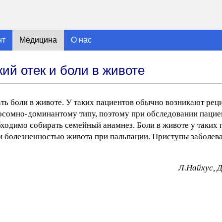
нт
Медицина
О нас
ий отек и боли в животе
ть боли в животе. У таких пациентов обычно возникают ре
утосомно-доминантому типу, поэтому при обследовании паци
бходимо собирать семейный анамнез. Боли в животе у таких 
 и болезненностью живота при пальпации. Приступы заболев
Л.Найхус, 