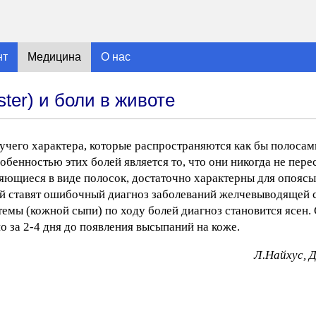
нт
Медицина
О нас
er) и боли в животе
его характера, которые распространяются как бы полосам
обенностью этих болей является то, что они никогда не пер
няющиеся в виде полосок, достаточно характерны для опояс
й ставят ошибочный диагноз заболеваний желчевыводящей 
темы (кожной сыпи) по ходу болей диагноз становится ясен.
 за 2-4 дня до появления высыпаний на коже.
Л.Найхус, 