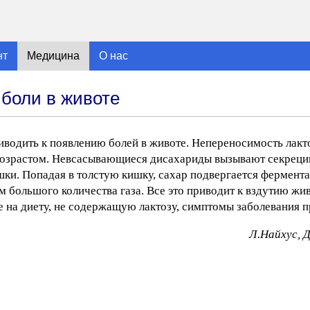
нт
Медицина
О нас
боли в животе
водить к появлению болей в животе. Непереносимость лакт
 возрастом. Невсасывающиеся дисахариды вызывают секреци
ишки. Попадая в толстую кишку, сахар подвергается фермент
 большого количества газа. Все это приводит к вздутию жив
е на диету, не содержащую лактозу, симптомы заболевания п
Л.Найхус, 