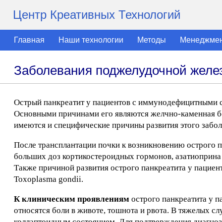
Центр Креативных Технологий
Главная
Наши технологии
Методы
Менеджме
Заболевания поджелудочной жел
Острый панкреатит у пациентов с иммунодефицитными с
Основными причинами его являются желчно-каменная бо
имеются и специфические причины развития этого забол
После трансплантации почки к возникновению острого п
больших доз кортикостероидных гормонов, азатиоприна
Также причиной развития острого панкреатита у пацие
Toxoplasma gondii.
К клиническим проявлениям
острого панкреатита у п
относятся боли в животе, тошнота и рвота. В тяжелых 
коллаптоидным состоянием. Для подтверждения диагноза