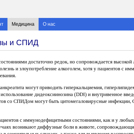
нт
Медицина
О нас
езы и СПИД
остояниями достаточно редок, но сопровождается высокой 
лезнь и злоупотребление алкоголем, хотя у пациентов с и
евания.
анкреатита могут приводить гиперкальциемия, гиперлипиде
 использование дидеоксиинозина (DDI) и внутривенное введ
нтов со СПИДом могут быть цитомегаловирусные инфекции, C
ациентов с иммунодефицитными состояниями, как и у любых
случаях возникают диффузные боли в животе, сопровождающ
 в сомнительных случаях, а также для выявления распростр