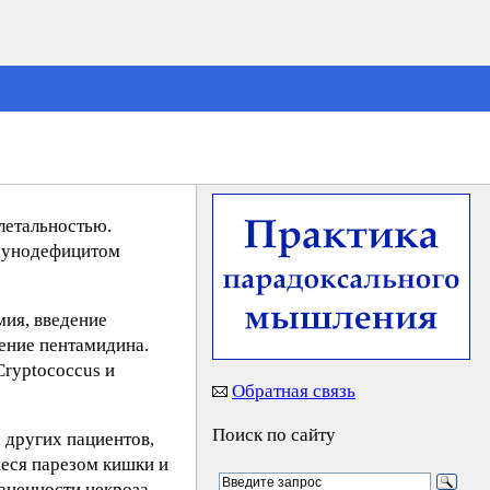
летальностью.
ммунодефицитом
мия, введение
ение пентамидина.
ryptococcus и
Обратная связь
Поиск по сайту
 других пациентов,
иеся парезом кишки и
аненности некроза