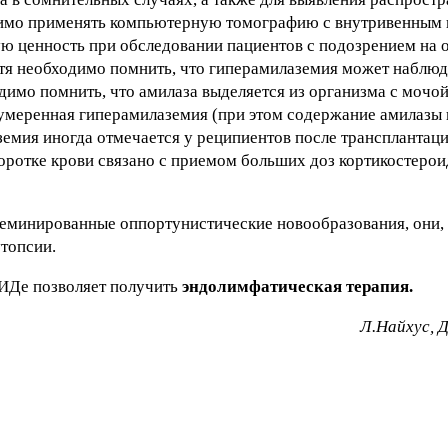
одимо применять компьютерную томографию с внутривенным
ю ценность при обследовании пациентов с подозрением на 
тя необходимо помнить, что гиперамилаземия может наблюд
имо помнить, что амилаза выделяется из организма с мочой
 умеренная гиперамилаземия (при этом содержание амилазы 
емия иногда отмечается у реципиентов после трансплантаци
воротке крови связано с приемом больших доз кортикостеро
еминированные оппортунистические новообразования, они, 
топсии.
ПИДе позволяет получить
эндолимфатическая терапия.
Л.Найхус, 