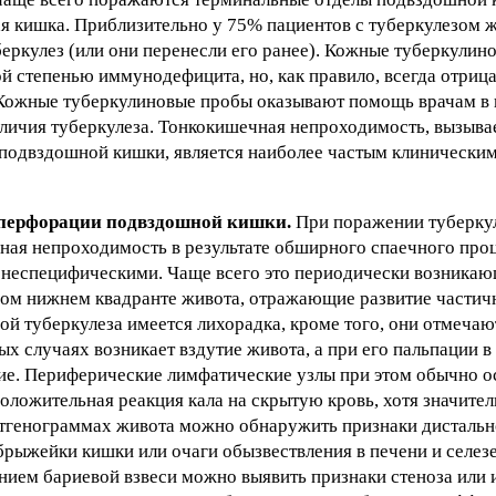
ая кишка. Приблизительно у 75% пациентов с туберкулезом 
еркулез (или они перенесли его ранее). Кожные туберкули
 степенью иммунодефицита, но, как правило, всегда отриц
Кожные туберкулиновые пробы оказывают помощь врачам в п
наличия туберкулеза. Тонкокишечная непроходимость, вызыв
 подвздошной кишки, является наиболее частым клинически
перфорации подвздошной кишки.
При поражении туберку
чная непроходимость в результате обширного спаечного пр
 неспецифическими. Чаще всего это периодически возника
авом нижнем квадранте живота, отражающие развитие части
й туберкулеза имеется лихорадка, кроме того, они отмечаю
ых случаях возникает вздутие живота, а при его пальпации 
ие. Периферические лимфатические узлы при этом обычно о
оложительная реакция кала на скрытую кровь, хотя значит
нтгенограммах живота можно обнаружить признаки дисталь
рыжейки кишки или очаги обызвествления в печени и селез
нием бариевой взвеси можно выявить признаки стеноза или и