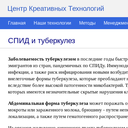
Центр Креативных Технологий
Главная
Наши технологии
Методы
Менеджме
СПИД и туберкулез
Заболеваемость туберкулезом
в последние годы быстр
эмигрантов из стран, пандемичных по СПИДу. Иммуноде
инфекции, а также риск инфицирования новыми возбуди
внелегочные формы туберкулеза, которые преобладают 
вследствие более высокой патогенности микобактерий. Т
которых имеются незначительные скрытые нарушения к
Абдоминальная форма туберкулеза
может поражать о
мокроты или зараженного молока, брюшину - путем неп
локализации, а также путем гематогенного распростране
Из органов желудочно-кишечного тракта туберкулезом