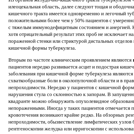
илеоцекальная область, далее следуют тощая и ободочн
кишечного тракта имеется одновременно и легочный туб
положительными более чем у 50% пациентов с умеренной
с тяжелым иммунодефицитным состоянием и анергией. 
хотя отрицательный результат этих проб не исключает 
пораженной стенки или стриктурой дистальных отделов
кишечной формы туберкулеза.
Вторым по частоте клиническим проявлением являются
пациентов нередко развивается асцит и подострая кише
заболевания при кишечной форме туберкулеза являются
схваткообразные боли в околопупочной области и в пр
непроходимости. Нередко у пациентов с кишечной формо
нарушения стула со склонностью к запорам. В запущенн
квадранте можно обнаружить опухолевидное образован
непораженными. Иногда у таких пациентов отмечается п
кровотечения возникают крайне редко. На обзорных ре
непроходимости, обызвествление лимфатических узлов б
рентгеноскопии желудка или ирригоскопии с использова