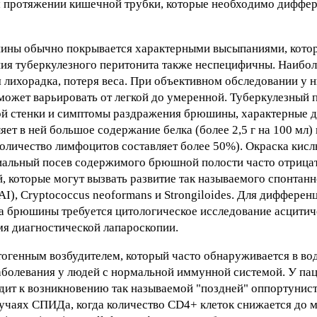
м протяжении кишечной трубки, которые необходимо диффер
ины обычно покрывается характерными высыпаниями, кото
ния туберкулезного перитонита также неспецифичны. Наибо
 лихорадка, потеря веса. При объективном обследовании у 
 может варьировать от легкой до умеренной. Туберкулезный 
 стенки и симптомы раздражения брюшины, характерные д
ет в ней большое содержание белка (более 2,5 г на 100 мл)
оличество лимфоцитов составляет более 50%). Окраска кис
альный посев содержимого брюшной полости часто отрицат
, которые могут вызвать развитие так называемого спонтанн
AI), Cryptococcus neoformans и Strongiloides. Для дифферен
за брюшины требуется цитологическое исследование асцитич
мя диагностической лапароскопии.
атогенным возбудителем, который часто обнаруживается в во
заболевания у людей с нормальной иммунной системой. У п
одит к возникновению так называемой "поздней" оппортунис
учаях СПИДа, когда количество CD4+ клеток снижается до м