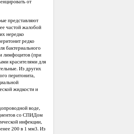
енцировать от
рые представляют
лее частой жалобой
них нередко
перитонит редко
ля бактериального
 и лимфоцитов (при
лыми красителями для
ельные. Из других
ого перитонита,
циальной
еской жидкости и
допроводной воде,
ациентов со СПИДом
тической инфекции,
енее 200 в 1 мм3. Из