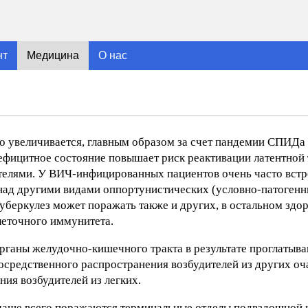
нт
Медицина
О нас
о увеличивается, главным образом за счет пандемии СПИДа
фицитное состояние повышает риск реактивации латентной
телями. У ВИЧ-инфицированных пациентов очень часто вст
над другими видами оппортунистических (условно-патоген
уберкулез может поражать также и других, в остальном здо
леточного иммунитета.
рганы желудочно-кишечного тракта в результате проглатыв
осредственного распространения возбудителей из других о
ния возбудителей из легких.
 чаще всего поражаются терминальные отделы подвздошной 