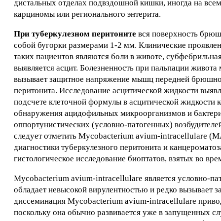
дистальных отделах подвздошной кишки, иногда на все
карциномы или регионального энтерита.
При туберкулезном перитоните
вся поверхность брюш
собой бугорки размерами 1-2 мм. Клинические проявле
таких пациентов являются боли в животе, субфебрильная
выявляется асцит. Болезненность при пальпации живота
вызывает защитное напряжение мышц передней брюшной
перитонита. Исследование асцитической жидкости выявля
подсчете клеточной формулы в асцитической жидкости к
обнаружения ацидофильных микроорганизмов и бактери
оппортунистических (условно-патогенных) возбудителей
следует отметить Mycobacterium avium-intracellulare (M
диагностики туберкулезного перитонита и канцеромато
гистологическое исследование биоптатов, взятых во вре
Mycobacterium avium-intracellulare является условно-п
обладает невысокой вирулентностью и редко вызывает 
диссеминация Mycobacterium avium-intracellulare прив
поскольку она обычно развивается уже в запущенных сл