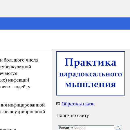
 и большого числа
 туберкулезной
речаются
ных) инфекций
ровых людей, у
Обратная связь
ания инфицированной
чагов внутрибрюшной
Поиск по сайту
кишки и