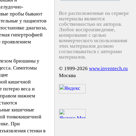
желудочно-
Все расположенные на сервере
новые пробы бывают
материалы являются
ательные у пациентов
собственностью их авторов.
остановке диагноза,
Любое воспроизведение,
аемая гипертрофией
копирование с целью
коммерческого использования
м проявлением
этих материалов должно
согласовываться с авторами
материалов.
лезом брюшины у
оцесса. Симптомы
© 1999-2026
www.inventech.ru
ющие
Москва
чной кишечной
т потерю веса и
в правом нижнем
стаются
ельные кишечные
ной тонкокишечной
енке. При
зъязвления стенки в