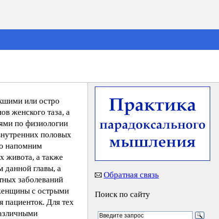
икшими или остро
в женского таза, а
иями по физиологии
 внутренних половых
ко напомним
х живота, а также
 данной главы, а
Обратная связь
етных заболеваний
т женщины с острыми
Поиск по сайту
я пациенток. Для тех
различными