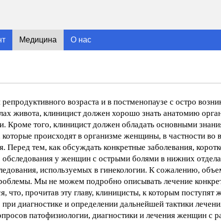
нт
Медицина
О нас
 репродуктивного возраста и в постменопаузе с остро возн
лах живота, клиницист должен хорошо знать анатомию органо
и. Кроме того, клиницист должен обладать основными знан
, которые происходят в организме женщины, в частности во
я. Перед тем, как обсуждать конкретные заболевания, корот
 обследования у женщин с острыми болями в нижних отдела
едования, используемых в гинекологии. К сожалению, объем
и проблемы. Мы не можем подробно описывать лечение конкр
я, что, прочитав эту главу, клиницисты, к которым поступя
о при диагностике и определении дальнейшей тактики лечени
опросов патофизиологии, диагностики и лечения женщин с 