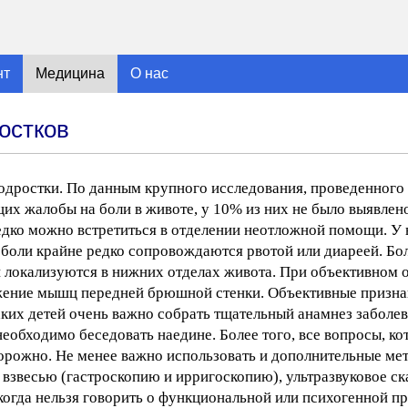
нт
Медицина
О нас
остков
подростки. По данным крупного исследования, проведенного
х жалобы на боли в животе, у 10% из них не было выявлен
едко можно встретиться в отделении неотложной помощи. У
 боли крайне редко сопровождаются рвотой или диареей. Бо
ни локализуются в нижних отделах живота. При объективном
жение мышц передней брюшной стенки. Объективные призна
таких детей очень важно собрать тщательный анамнез заболе
необходимо беседовать наедине. Более того, все вопросы, к
орожно. Не менее важно использовать и дополнительные ме
 взвесью (гастроскопию и ирригоскопию), ультразвуковое с
огда нельзя говорить о функциональной или психогенной пр