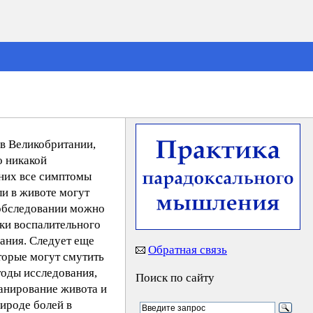
 в Великобритании,
о никакой
 них все симптомы
ли в животе могут
 обследовании можно
ки воспалительного
вания. Следует еще
Обратная связь
оторые могут смутить
тоды исследования,
Поиск по сайту
канирование живота и
ироде болей в