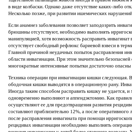
в виде колбаски. Однако даже отсутствие каких-либо от
Несколько позже, при развитии ишемических нарушени
Если анамнез заболевания позволяет заподозрить инва
брюшины отсутствуют, необходимо выполнять ирригоско
манипуляцией, хотя возможность расправить инвагинат в
отсутствует свободный рефлюкс бариевой взвеси в тер
Главной причиной неудачных попыток расправления инв
области инвагинации. При этом значительно безопасней
многократные интенсивные попытки достаточно опасны 
Техника операции при инвагинации кишки следующая. В
ободочная кишки выводятся в операционную рану. Инва
Иногда таким способом расправить кишку не удается, и
одновременно выполняют и аппендэктомию. Как правило
осуществляют ее для предотвращения развития рецидив
составляют приблизительно 12%, а после оперативного 
после расправления инвагината при помощи ирригоскоп
рецидивах инвагинации необходимо выполнять операцию
рецидив инвагинации у детей более старшего возраста.