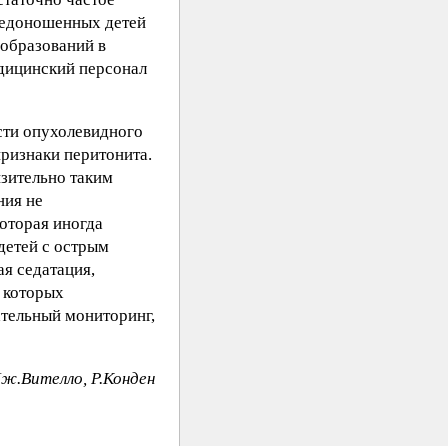
 недоношенных детей
 образований в
едицинский персонал
асти опухолевидного
ризнаки перитонита.
изительно таким
ния не
оторая иногда
детей с острым
я седатация,
 которых
ательный мониторинг,
Дж.Вителло, Р.Конден