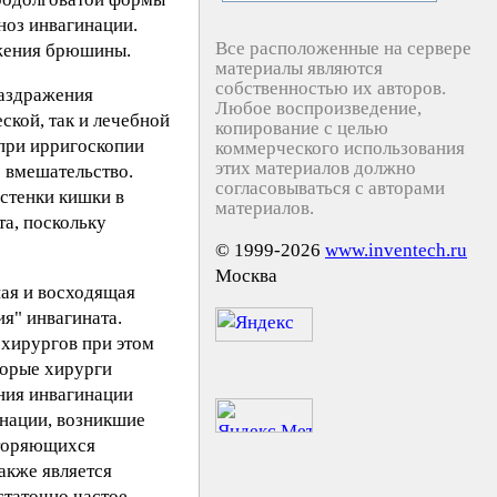
ноз инвагинации.
Все расположенные на сервере
ажения брюшины.
материалы являются
собственностью их авторов.
раздражения
Любое воспроизведение,
кой, так и лечебной
копирование с целью
 при ирригоскопии
коммерческого использования
этих материалов должно
 вмешательство.
согласовываться с авторами
стенки кишки в
материалов.
та, поскольку
© 1999-2026
www.inventech.ru
Москва
пая и восходящая
я" инвагината.
 хирургов при этом
торые хирурги
ния инвагинации
инации, возникшие
вторяющихся
акже является
статочно частое