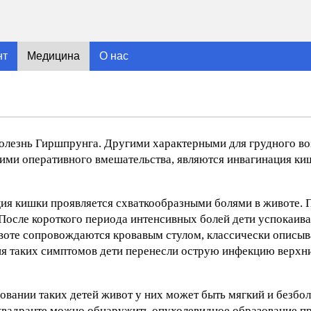
нт
Медицина
О нас
 болезнь Гиршпрунга. Другими характерными для грудного во
ими оперативного вмешательства, являются инвагинация ки
ия кишки проявляется схваткообразными болями в животе. 
 После короткого периода интенсивных болей дети успокаива
ивоте сопровождаются кровавым стулом, классически описы
ия таких симптомов дети перенесли острую инфекцию верхн
овании таких детей живот у них может быть мягкий и безбо
 квадранте можно обнаружить опухолевидное образование 