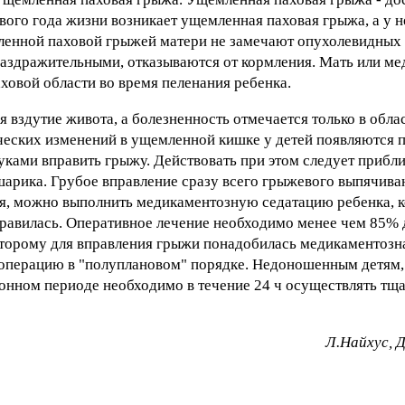
рвого года жизни возникает ущемленная паховая грыжа, а у
мленной паховой грыжей матери не замечают опухолевидных
раздражительными, отказываются от кормления. Мать или м
ховой области во время пеленания ребенка.
я вздутие живота, а болезненность отмечается только в обл
ческих изменений в ущемленной кишке у детей появляются п
уками вправить грыжу. Действовать при этом следует прибл
шарика. Грубое вправление сразу всего грыжевого выпячива
ся, можно выполнить медикаментозную седатацию ребенка, к
правилась. Оперативное лечение необходимо менее чем 85% 
торому для вправления грыжи понадобилась медикаментозна
 операцию в "полуплановом" порядке. Недоношенным детям,
ионном периоде необходимо в течение 24 ч осуществлять тщ
Л.Найхус, 