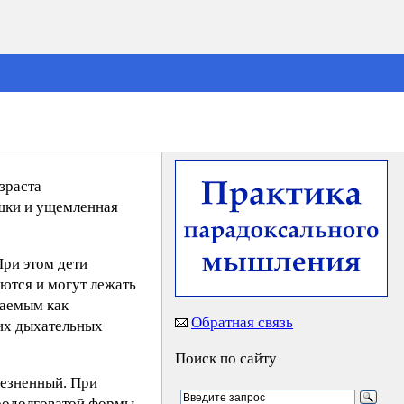
зраста
шки и ущемленная
При этом дети
ются и могут лежать
ваемым как
Обратная связь
их дыхательных
Поиск по сайту
лезненный. При
продолговатой формы