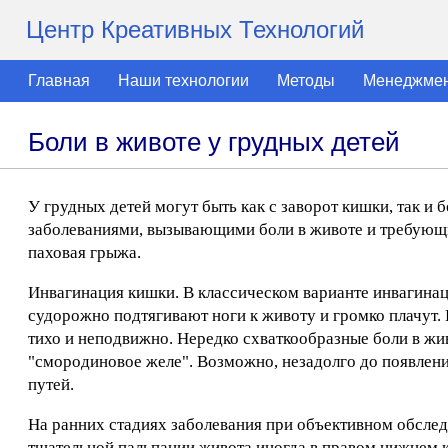
Центр Креативных Технологий
Главная
Наши технологии
Методы
Менеджме
Боли в животе у грудных детей
У грудных детей могут быть как с заворот кишки, так и
заболеваниями, вызывающими боли в животе и требующ
паховая грыжа.
Инвагинация кишки. В классическом варианте инвагинац
судорожно подтягивают ноги к животу и громко плачут.
тихо и неподвижно. Нередко схваткообразные боли в ж
"смородиновое желе". Возможно, незадолго до появлен
путей.
На ранних стадиях заболевания при объективном обслед
тщательной пальпации живота иногда в правом нижнем