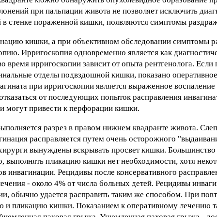
клонений при пальпации живота не позволяет исключить диаг
й в стенке пораженной кишки, появляются симптомы раздр
гинацию кишки, а при объективном обследовании симптомы 
пию. Ирригоскопия одновременно является как диагностичес
о время ирригоскопии зависит от опыта рентгенолога. Если
минальные отделы подвздошной кишки, показано оперативное
агината при ирригоскопии является выраженное воспаление 
 отказаться от последующих попыток расправления инвагина
и могут привести к перфорации кишки.
ыполняется разрез в правом нижнем квадранте живота. Сле
гинация расправляется путем очень осторожного "выдаивани
 хирурги вынуждены вскрывать просвет кишки. Большинство
, выполнять пликацию кишки нет необходимости, хотя неко
ов инвагинации. Рецидивы после консервативного расправле
лечения - около 4% от числа больных детей. Рецидивы инваг
ии, обычно удается расправить таким же способом. При по
 и пликацию кишки. Показанием к оперативному лечению т
 Ущемленная паховая грыжа. Ущемленная паховая грыжа - до