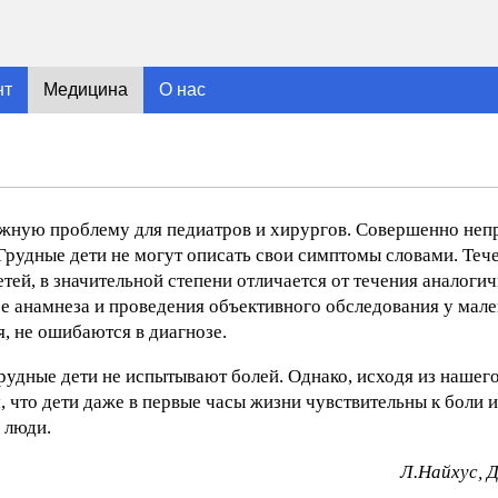
нт
Медицина
О нас
ложную проблему для педиатров и хирургов. Совершенно неп
 Грудные дети не могут описать свои симптомы словами. Теч
тей, в значительной степени отличается от течения аналоги
ре анамнеза и проведения объективного обследования у мале
, не ошибаются в диагнозе.
удные дети не испытывают болей. Однако, исходя из нашего
 что дети даже в первые часы жизни чувствительны к боли 
 люди.
Л.Найхус, 