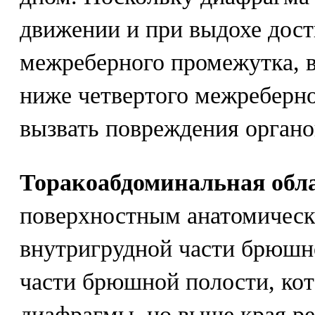
движении и при выдохе дост
межреберного промежутка, 
ниже четвертого межреберно
вызвать повреждения органо
Торакоабдоминальная обл
поверхностным анатомичес
внутригрудной части брюшной
части брюшной полости, кот
диафрагмы, но выше края ре