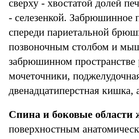
сверху - хвостатой долей пе
- селезенкой. Забрюшинное 
спереди париетальной брюши
позвоночным столбом и мы
забрюшинном пространстве 
мочеточники, поджелудочная
двенадцатиперстная кишка, а
Спина и боковые области 
поверхностным анатомичес