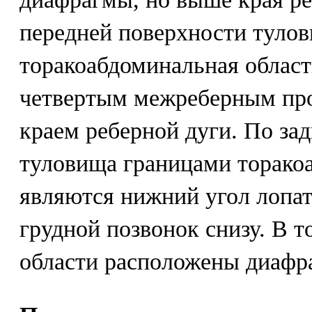
передней поверхности туло
торакоабдоминальная област
четвертым межреберным про
краем реберной дуги. По за
туловища границами торако
являются нижний угол лопат
грудной позвонок снизу. В 
области расположены диафра