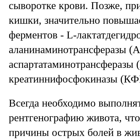
сыворотке крови. Позже, пр
кишки, значительно повышае
ферментов - L-лактатдегидр
аланинаминотрансферазы (А
аспартатаминотрансферазы 
креатиннифосфокиназы (КФ
Всегда необходимо выполня
рентгенографию живота, чт
причины острых болей в жи