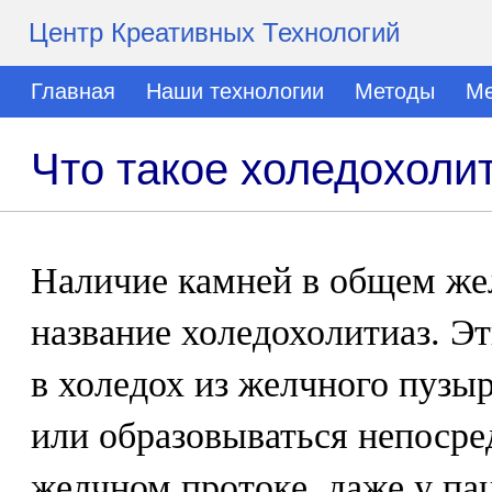
Центр Креативных Технологий
Главная
Наши технологии
Методы
Ме
Что такое холедохоли
Наличие камней в общем же
название холедохолитиаз. Э
в холедох из желчного пузы
или образовываться непосре
желчном протоке, даже у па