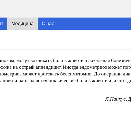
нт
Медицина
О нас
иозом, могут возникать боли в животе и локальная болезнен
охожа на острый аппендицит. Иногда эндометриоз может пор
Эндометриоз может протекать бессимптомно. До операции ди
 пациента наблюдаются циклические боли в животе или этот 
Л.Найхус, 