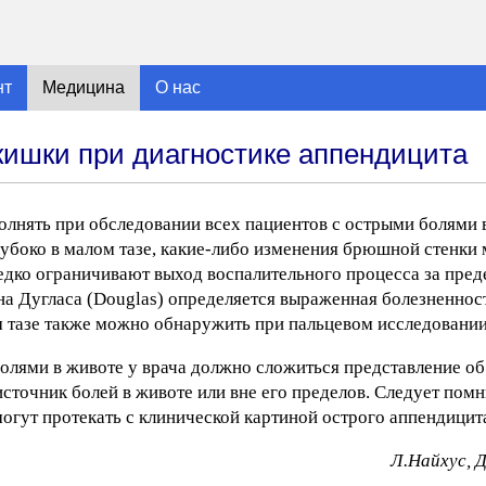
нт
Медицина
О нас
ишки при диагностике аппендицита
нять при обследовании всех пациентов с острыми болями в
глубоко в малом тазе, какие-либо изменения брюшной стенк
едко ограничивают выход воспалительного процесса за пред
а Дугласа (Douglas) определяется выраженная болезненност
м тазе также можно обнаружить при пальцевом исследовани
олями в животе у врача должно сложиться представление об
точник болей в животе или вне его пределов. Следует помн
огут протекать с клинической картиной острого аппендицит
Л.Найхус, 