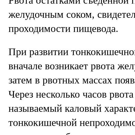
Рвота остатками съеденной
желудочным соком, свидете
проходимости пищевода.
При развитии тонкокишечно
вначале возникает рвота же
затем в рвотных массах поя
Через несколько часов рвота
называемый каловый характе
тонкокишечной непроходимо