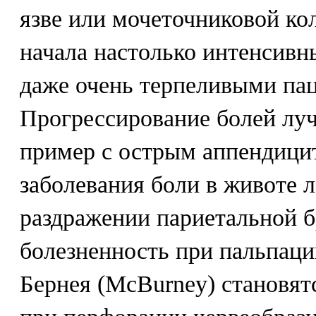
язве или мочеточниковой ко
начала настолько интенсив
даже очень терпеливыми па
Прогрессирование болей лу
пример с острым аппендицит
заболевания боли в животе л
раздражении париетальной 
болезненность при пальпаци
Бернея (McBurney) становят