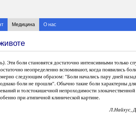
нт
Медицина
О нас
животе
ь).
Эти боли становятся достаточно интенсивными только сп
 достаточно неопределенно вспоминают, когда появились бо
мерно следующим образом: "Боли начались пару дней назад
е, однако боли не прошли". Обычно такие боли характерны д
леваний и толстокишечной непроходимости злокачественной 
обенно при атипичной клинической картине.
Л.Найхус, 