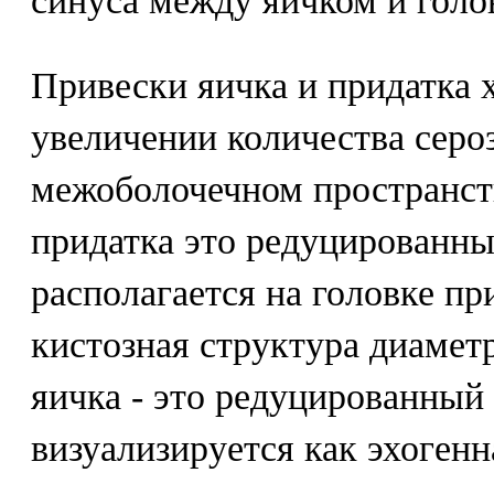
синуса между яичком и голо
Привески яичка и придатка
увеличении количества серо
межоболочечном пространст
придатка это редуцированн
располагается на головке пр
кистозная структура диамет
яичка - это редуцированны
визуализируется как эхогенн