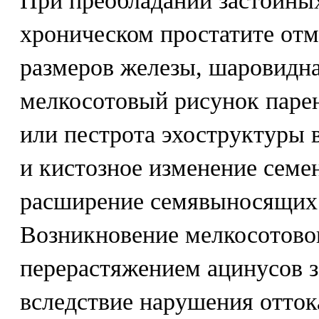
При преобладании застойны
хроническом простатите отм
размеров железы, шаровидн
мелкосотовый рисунок паре
или пестрота эхоструктуры 
и кистозное изменение семе
расширение семявыносящих 
Возникновение мелкосотово
перерастяжением ацинусов 
вследствие нарушения отток