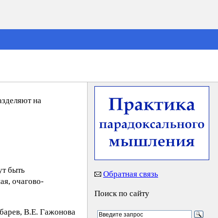
азделяют на
ут быть
Обратная связь
ая, очагово-
Поиск по сайту
yбaрeв, В.Е. Гaжoнoва