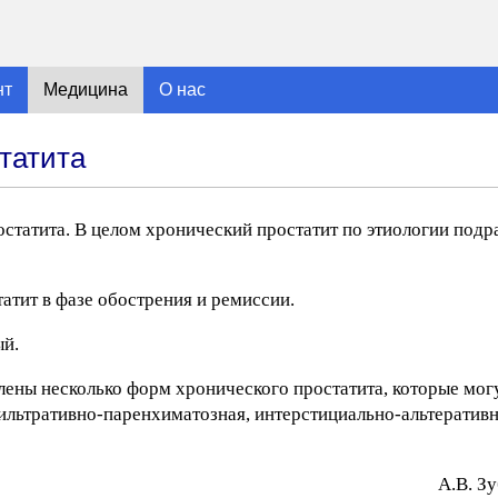
нт
Медицина
О нас
татита
татита. В целом хронический простатит по этиологии подр
тит в фазе обострения и ремиссии.
ый.
ены несколько форм хронического простатита, которые мог
льтративно-паренхиматозная, интерстициально-альтеративн
A.В. З