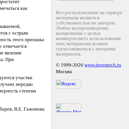
простатит
тмечаться как
Все расположенные на сервере
материалы являются
собственностью их авторов.
зываемой,
Любое воспроизведение,
нтов с острым
копирование с целью
коммерческого использования
ность этого признака
этих материалов должно
е отмечается
согласовываться с авторами
ые явления
материалов.
а. При
© 1999-2026
www.inventech.ru
Москва
едуются участки
случаях нередко
мерность степени
yбaрeв, В.Е. Гaжoнoва