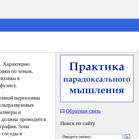
а. Характерно
вки по зонам,
енхимы в
фузно).
огенной паренхимы
ультразвуковых
Обратная связь
размеры и
в должна проводится
Поиск по сайту
графия. Зона
 сосуды в