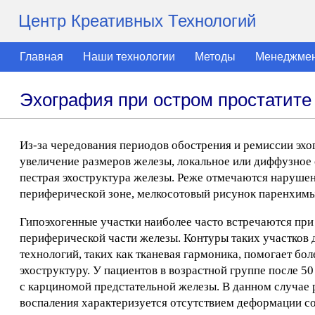
Центр Креативных Технологий
Главная
Наши технологии
Методы
Менеджме
Эхография при остром простатите
Из-за чередования периодов обострения и ремиссии эхо
увеличение размеров железы, локальное или диффузное
пестрая эхоструктура железы. Реже отмечаются наруше
периферической зоне, мелкосотовый рисунок паренхимы
Гипоэхогенные участки наиболее часто встречаются при
периферической части железы. Контуры таких участков 
технологий, таких как тканевая гармоника, помогает бо
эхоструктуру. У пациентов в возрастной группе после 
с карциномой предстательной железы. В данном случае
воспаления характеризуется отсутствием деформации со