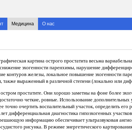
нт
Медицина
О нас
графическая картина острого простатита весьма вариабельн
 снижение эхогенности паренхимы, нарушение дифференциро
ние контуров железы, локальное повышение эхогенности пар
, также выраженный в различной степени (локально или диф
 остром простатите. Они хорошо заметны на фоне более эх
достаточно четкие, ровные. Использование дополнительных 
лее точно очертить воспалительный участок, определить его 
50 лет дифференциальная диагностика гипоэхогенных участко
 решающую информацию обеспечивает ультразвуковая ангио
судистого рисунка. В режиме энергетического картирования