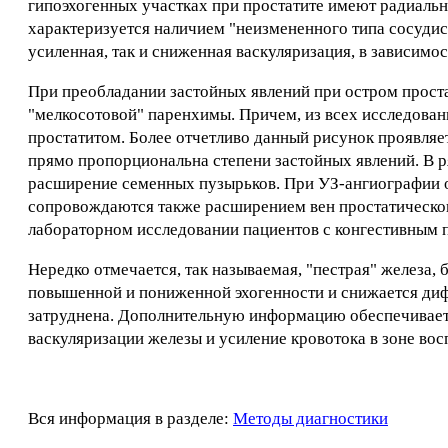
гипоэхогенных участках при простатите имеют радиальн
характеризуется наличием "неизмененного типа сосудист
усиленная, так и сниженная васкуляризация, в зависимос
При преобладании застойных явлений при остром проста
"мелкосотовой" паренхимы. Причем, из всех исследованн
простатитом. Более отчетливо данный рисунок проявляе
прямо пропорциональна степени застойных явлений. В р
расширение семенных пузырьков. При УЗ-ангиографии о
сопровождаются также расширением вен простатическог
лабораторном исследовании пациентов с конгестивным п
Нередко отмечается, так называемая, "пестрая" железа,
повышенной и пониженной эхогенности и снижается диф
затруднена. Дополнительную информацию обеспечивает
васкуляризации железы и усиление кровотока в зоне вос
Вся информация в разделе:
Методы диагностики