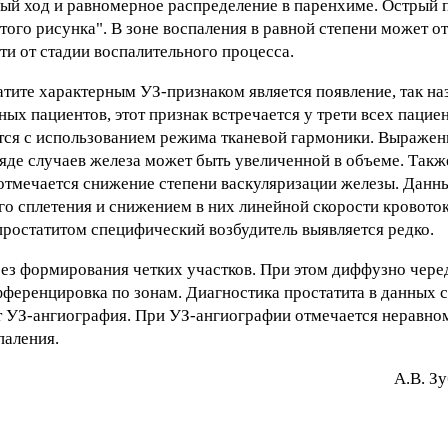
ый ход и равномерное распределение в паренхиме. Острый 
ого рисунка". В зоне воспаления в равной степени может о
ти от стадии воспалительного процесса.
тите характерным УЗ-признаком является появление, так на
ых пациентов, этот признак встречается у трети всех пацие
тся с использованием режима тканевой гармоники. Выражен
яде случаев железа может быть увеличенной в объеме. Такж
тмечается снижение степени васкуляризации железы. Данн
о сплетения и снижением в них линейной скорости кровоток
ростатитом специфический возбудитель выявляется редко.
 без формирования четких участков. При этом диффузно чер
ференцировка по зонам. Диагностика простатита в данных 
 УЗ-ангиография. При УЗ-ангиографии отмечается неравно
паления.
A.В. З