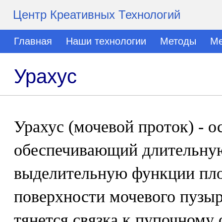
Центр Креативных Технологий
Главная
Наши технологии
Методы
Ме
Урахус
Урахус (мочевой проток) - о
обеспечивающий длительну
выделительную функции пло
поверхности мочевого пузыр
тянется связка к пупочному