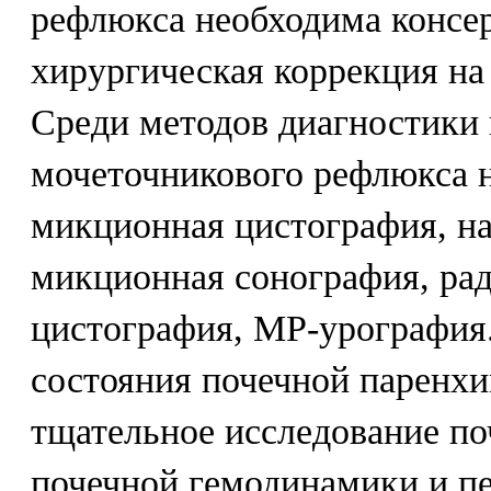
рефлюкса необходима консер
хирургическая коррекция на
Среди методов диагностики
мочеточникового рефлюкса н
микционная цистография, на
микционная сонография, ра
цистография, МР-урография
состояния почечной паренх
тщательное исследование по
почечной гемодинамики и п