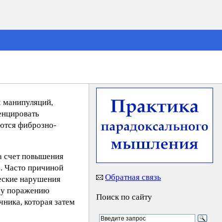
х манипуляций,
енцировать
аются фиброзно-
а счет повышения
. Часто причиной
Обратная связь
еские нарушения
ому поражению
Поиск по сайту
чника, которая затем