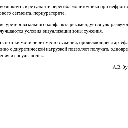
озникнуть в результате перегиба мочеточника при нефропт
вого сегмента, периуретерите.
я уретеровазального конфликта рекомендуется ультразвуко
улучшаются условия визуализации зоны сужения.
ть потоки мочи через место сужения, проявляющиеся артеф
нно с диуретической нагрузкой позволяет получать однов
ения и сосуды почек.
A.В. З