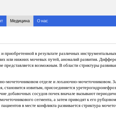
нт
Медицина
О нас
 и приобретенной в результате различных инструментальны
хних или нижних мочевых путей, аномалий развития. Диффер
не представляется возможным. В области стриктуры развив
но-мочеточниковом отделе и лоханочно-мочеточниковом. З
я, становится извитым, присоединяется уретерогидронефроз
ичие добавочных сосудов почек вначале вызывают периодич
-мочеточникового сегмента, а затем приводят к его рубцов
 пациентов в месте конфликта развивается стриктура мочето