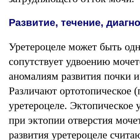
Развитие, течение, диагн
Уретероцеле может быть одн
сопутствует удвоению моче
аномалиям развития почки 
Различают ортотопическое (
уретероцеле. Эктопическое 
при эктопии отверстия моче
развития уретероцеле счита