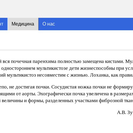
нт
Медицина
О нас
ой вся почечная паренхима полностью замещена кистами. Му
и одностороннем мультикистозе дети жизнеспособны при ус
 мультикистоз несовместим с жизнью. Лоханка, как правило
епо, не достигая почки. Сосудистая ножка почки не формиру
ящими от аорты. Эхографически почка увеличена в размерах
й величины и формы, разделенных участками фиброзной ткан
A.В. З