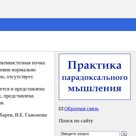
льтикистозная почка
ловии нормально
, отсутствует.
ется и представлена
, представлена
и.
Обратная связь
yбaрeв, В.Е. Гaжoнoва
Поиск по сайту