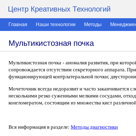
Центр Креативных Технологий
Главная
Наши технологии
Методы
Менеджме
Мультикистозная почка
Мультикистозная почка - аномалия развития, при котор
сопровождается отсутствим секреторного аппарата. Пр
функционирующей контрлатеральной почки; двусторонний
Мочеточник всегда недоразвит и часто заканчивается сл
несколькими резко суженными мелкими сосудами, отход
конгломератом, состоящим из множества кист различно
Вся информация в разделе:
Методы диагностики