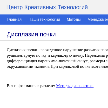
Центр Креативных Технологий
Главная
Наши технологии
Методы
Менеджме
Дисплазия почки
Дисплазия почки - врожденное нарушение развития паре
рудиментарную почку и карликовую почку. Паренхима р
дифференциация паренхима-почечный синус, размеры зн
окружающими тканями. При карликовой почке эхогеннос
Вся информация в разделе:
Методы диагностики