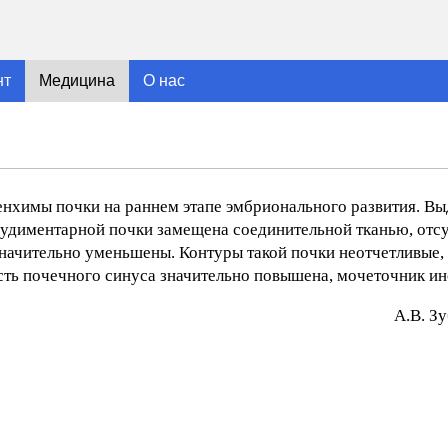
нт
Медицина
О нас
нхимы почки на раннем этапе эмбрионального развития. Вы
удиментарной почки замещена соединительной тканью, отсу
ачительно уменьшены. Контуры такой почки неотчетливые, 
ть почечного синуса значительно повышена, мочеточник ин
A.В. З