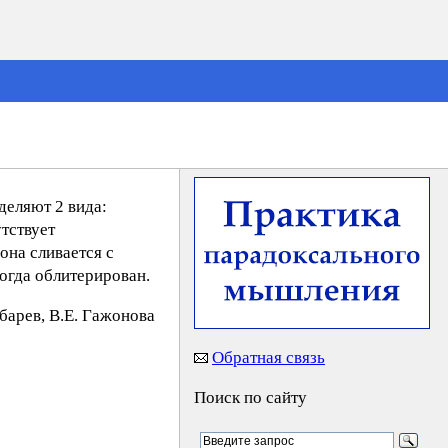
деляют 2 вида:
тствует
она сливается с
огда облитерирован.
yбaрeв, В.Е. Гaжoнoва
Обратная связь
Поиск по сайту