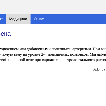
нт
Медицина
О нас
вена
с удвоением или добавочными почечными артериями. При вы
юю полую вену на уровне 2-4 поясничных позвонков. Мы наб
евой почечной вене при варианте ее ретроаортального расп
A.В. З