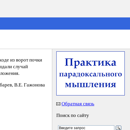
ходе из ворот почки
людали случай
оложения.
yбaрeв, В.Е. Гaжoнoва
Обратная связь
Поиск по сайту