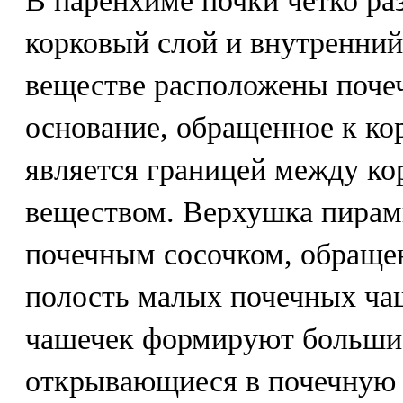
В паренхиме почки четко ра
корковый слой и внутренний
веществе расположены поче
основание, обращенное к ко
является границей между к
веществом. Верхушка пирам
почечным сосочком, обращен
полость малых почечных ча
чашечек формируют больши
открывающиеся в почечную 