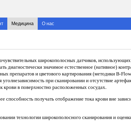
нт
Медицина
О нас
кочувствительных широкополосных датчиков, использующи
ть диагностически значимое естественное (нативное) контр
тных препаратов и цветового картирования (методики B-Flow,
 уголнезависимость при сканировании и отсутствие артефак
к крови в поверхностно расположенных сосудах.
ее способность получать отображение тока крови вне завис
зовании технологии широкополосного сканирования и оценк