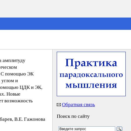
 а амплитуду
тическом
е. С помощью ЭК
 углом и
 помощью ЦДК и ЭК,
ах. Новые
ет возможность
Обратная связь
Поиск по сайту
yбaрeв, В.Е. Гaжoнoва