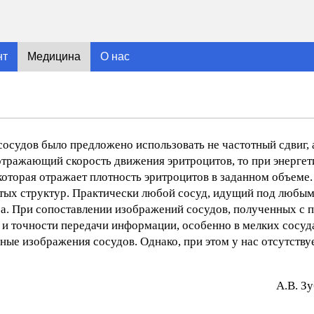
нт
Медицина
О нас
сосудов было предложено использовать не частотный сдвиг,
 отражающий скорость движения эритроцитов, то при энерге
 которая отражает плотность эритроцитов в заданном объем
ых структур. Практически любой сосуд, идущий под любым
ра. При сопоставлении изображений сосудов, полученных с
 и точности передачи информации, особенно в мелких сосуд
ые изображения сосудов. Однако, при этом у нас отсутству
A.В. З