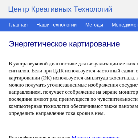
Центр Креативных Технологий
Главная
Наши технологии
Методы
Менеджме
Энергетическое картирование
В ультразвуковой диагностике для визуализации мелких 
сигналов. Если при ЦДК используется частотный сдвиг,
картировании (ЭК) используется амплитуда эхосигнала,
можно получать уголнезависимые изображения сосудист
направлением, получает отображение на экране монито
последние имеют ряд преимуществ по чувствительности
компьютерные технологии обеспечивают также панорамн
определить направление тока крови в нем.
Вся информация в разделе:
Методы диагностики