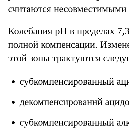
считаются несовместимыми 
Колебания рН в пределах 7,3
полной компенсации. Измен
этой зоны трактуются след
субкомпенсированный ацид
декомпенсированнй ацидоз
субкомпенсированный алка