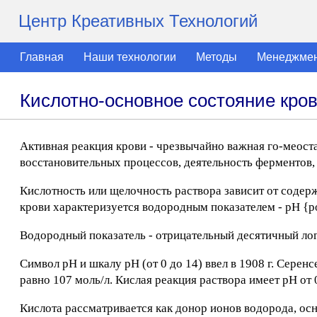
Центр Креативных Технологий
Главная
Наши технологии
Методы
Менеджме
Кислотно-основное состояние кро
Активная реакция крови - чрезвычайно важная го-меост
восстановительных процессов, деятельность ферментов,
Кислотность или щелочность раствора зависит от содер
крови характеризуется водородным показателем - рН {po
Водородный показатель - отрицательный десятичный лога
Символ рН и шкалу рН (от 0 до 14) ввел в 1908 г. Серен
равно 107 моль/л. Кислая реакция раствора имеет рН от 0
Кислота рассматривается как донор ионов водорода, осно