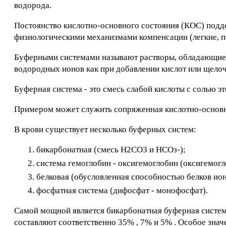
водорода.
Постоянство кислотно-основного состояния (КОС) подд
физиологическими механизмами компенсации (легкие, по
Буферными системами называют растворы, обладающие с
водородных ионов как при добавлении кислот или щелоче
Буферная система - это смесь слабой кислоты с солью э
Примером может служить сопряженная кислотно-основн
В крови существует несколько буферных систем:
бикарбонатная (смесь Н2СО3 и НСОз-);
система гемоглобин - оксигемоглобин (оксигемогл
белковая (обусловленная способностью белков ион
фосфатная система (дифосфат - монофосфат).
Самой мощной является бикарбонатная буферная система
составляют соответственно 35% , 7% и 5% . Особое знач