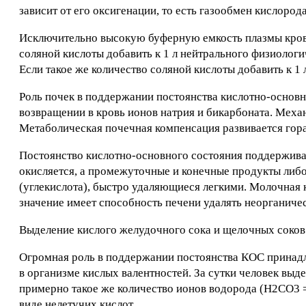
зависит от его оксигенации, то есть газообмен кислоро
Исключительно высокую буферную емкость плазмы кро
соляной кислоты добавить к 1 л нейтрального физиологиче
Если такое же количество соляной кислоты добавить к 1 л 
Роль почек в поддержании постоянства кислотно-основн
возвращении в кровь ионов натрия и бикарбоната. Мех
Метаболическая почечная компенсация развивается гора
Постоянство кислотно-основного состояния поддержива
окисляется, а промежуточные и конечные продукты либо
(углекислота), быстро удаляющиеся легкими. Молочная 
значение имеет способность печени удалять неорганиче
Выделение кислого желудочного сока и щелочных соков 
Огромная роль в поддержании постоянства КОС принадл
в организме кислых валентностей. За сутки человек выде
примерно такое же количество ионов водорода (Н2СО3 
виде нелетучих кислот.