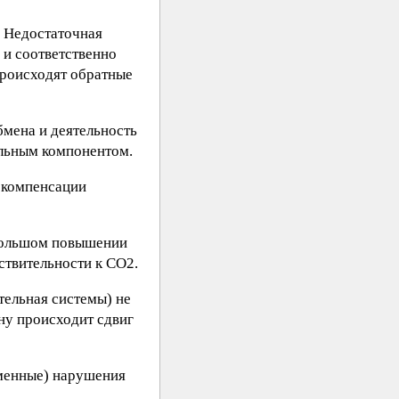
. Недостаточная
 и соответственно
происходят обратные
бмена и деятельность
ельным компонентом.
 компенсации
 большом повышении
ствительности к СО2.
тельная системы) не
ну происходит сдвиг
бменные) нарушения