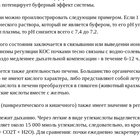
да потенцирует буферный эффект системы.
ви можно проиллюстрировать следующим примером. Если 1
ского раствора, который не является буфером, то его рН упа
плазмы, то рН снизится всего с 7,4 до 7,2.
ого состояния заключается в связывании или выведении ион
анизмы регуляции КОС почками тесно связаны с водно-солев
здо медленнее дыхательной компенсации - в течение 6-12 ч.
ется также деятельностью печени. Большинство органически
 не имеют кислого характера, либо представляют собой лет
кислота в печени преобразуется в гликоген (животный крахм
ские кислоты вместе с желчью.
(панкреатического и кишечного) также имеет значение в ре
ежит дыханию. Через легкие в виде углекислоты выделяет
ляет около 15 000 ммоль углекислоты, следовательно, из кро
= СО2Т + Н2О). Для сравнения: почки ежедневно экскретиру