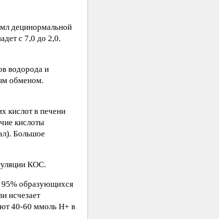
 мл децинормальной
дет с 7,0 до 2,0.
ов водорода и
ым обменом.
х кислот в печени
учие кислоты
ал). Большое
гуляции КОС.
ся 95% образующихся
ви исчезает
ют 40-60 ммоль Н+ в