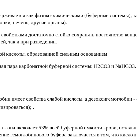
ерживается как физико-химическими (буферные системы), та
чки, печень, другие органы).
войствами достаточно стойко сохранять постоянство конц
й, так и при разведении.
той кислоты, образованной сильным основанием.
ая пара карбонатной буферной системы: Н2СО3 и NaHCO3.
обин имеет свойства слабой кислоты, а дезоксигемоглобин - 
изироваться); .
 - она включает 53% всей буферной емкости крови, осталь
ение гемоглобинового буфера заключается в том, что кислот