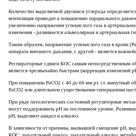
Количество выделяемой двуокиси углерода определяется
вентиляция приводит к повышению парциального давлени
увеличению напряжения углекислого газа в артериально
изменения - развивается альвеолярная и артериальная г
Таким образом, напряжение углекислого газа в крови (Р
аппарата внешнего дыхания, с другой - является важне
Респираторные сдвиги КОС самым непосредственным об
является чрезвычайно быстрым (коррекция изменений рН
При повышении РаСО2 с 40 до 60 мм рт. ст. минутный о
РаСО2 или длительном существовании гиперкапнии насту
При ряде патологических состояний регуляторные меха
могут поддерживать рН на постоянном уровне. Развиваю
рН, выделяют ацидоз и алкалоз.
В зависимости от причины, вызвавшей смещение рН, вы
КОС: дыхательный ацидоз, дыхательный алкалоз, метабо