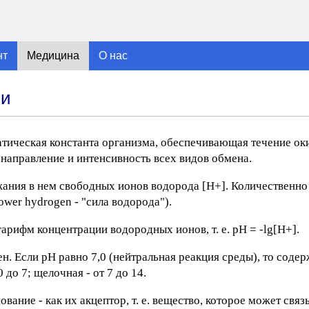
нт
Медицина
О нас
ви
атическая константа организма, обеспечивающая течение ок
 направление и интенсивность всех видов обмена.
жания в нем свободных ионов водорода [Н+]. Количественно
wer hydrogen - "сила водорода").
рифм концентрации водородных ионов, т. е. pH = -lg[H+].
сен. Если рН равно 7,0 (нейтральная реакция среды), то сод
 до 7; щелочная - от 7 до 14.
вание - как их акцептор, т. е. вещество, которое может свя