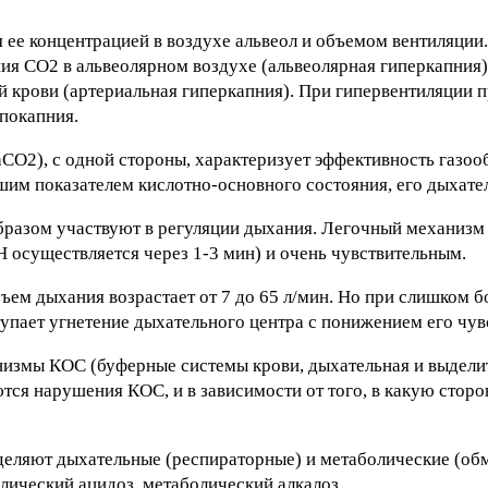
 ее концентрацией в воздухе альвеол и объемом вентиляции
я СО2 в альвеолярном воздухе (альвеолярная гиперкапния)
й крови (артериальная гиперкапния). При гипервентиляции 
ипокапния.
аСО2), с одной стороны, характеризует эффективность газоо
йшим показателем кислотно-основного состояния, его дыхат
разом участвуют в регуляции дыхания. Легочный механизм
 осуществляется через 1-3 мин) и очень чувствительным.
бъем дыхания возрастает от 7 до 65 л/мин. Но при слишком
пает угнетение дыхательного центра с понижением его чув
низмы КОС (буферные системы крови, дыхательная и выдели
тся нарушения КОС, и в зависимости от того, в какую сторо
деляют дыхательные (респираторные) и метаболические (о
лический ацидоз, метаболический алкалоз.