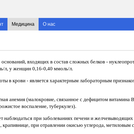
нт
Медицина
О нас
оснований, входящих в состав сложных белков - нуклеопрот
ь/л, у женщин 0,16-0,40 ммоль/л.
ты в крови - является характерным лабораторным признако
ая анемия (малокровие, связанное с дефицитом витамина B
ожистое воспаление, туберкулез).
 наблюдаться при заболеваниях печени и желчевыводящих 
, крапивнице, при отравлении окисью углерода, метиловым 