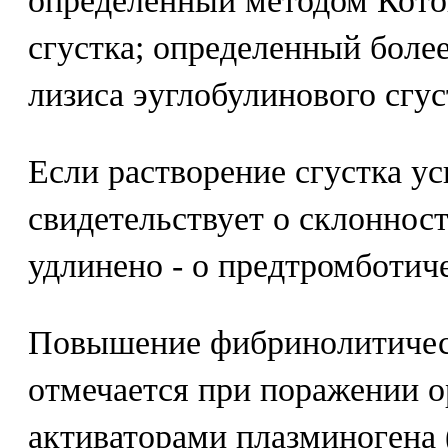
определенный методом Кото
сгустка; определенный бол
лизиса эуглобулинового сгуст
Если растворение сгустка ус
свидетельствует о склонност
удлинено - о предтромботич
Повышение фибринолитичес
отмечается при поражении о
активаторами плазминогена 