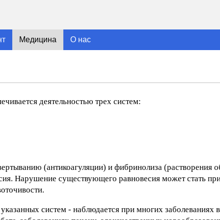
нт
Медицина
О нас
ечивается деятельностью трех систем:
свертыванию (антикоагуляции) и фибринолиза (растворения 
есия. Нарушение существующего равновесия может стать пр
воточивости.
указанных систем - наблюдается при многих заболеваниях в