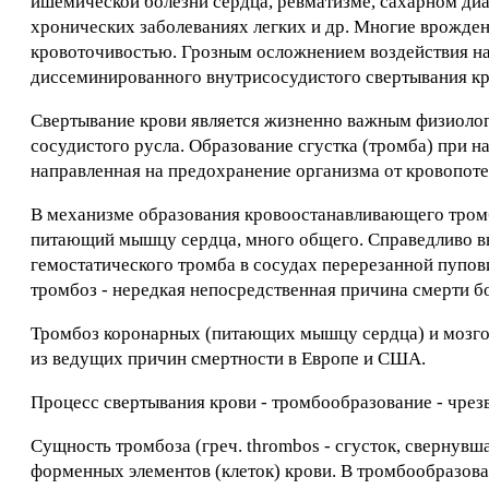
ишемической болезни сердца, ревматизме, сахарном диа
хронических заболеваниях легких и др. Многие врожд
кровоточивостью. Грозным осложнением воздействия на
диссеминированного внутрисосудистого свертывания кр
Свертывание крови является жизненно важным физиолог
сосудистого русла. Образование сгустка (тромба) при 
направленная на предохранение организма от кровопоте
В механизме образования кровоостанавливающего тромб
питающий мышцу сердца, много общего. Справедливо вы
гемостатического тромба в сосудах перерезанной пупов
тромбоз - нередкая непосредственная причина смерти б
Тромбоз коронарных (питающих мышцу сердца) и мозгов
из ведущих причин смертности в Европе и США.
Процесс свертывания крови - тромбообразование - чрез
Сущность тромбоза (греч. thrombos - сгусток, свернувш
форменных элементов (клеток) крови. В тромбообразов