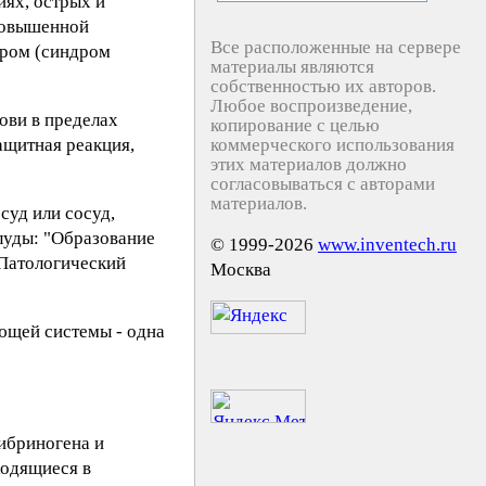
иях, острых и
повышенной
Все расположенные на сервере
дром (синдром
материалы являются
собственностью их авторов.
Любое воспроизведение,
ови в пределах
копирование с целью
ащитная реакция,
коммерческого использования
этих материалов должно
согласовываться с авторами
материалов.
суд или сосуд,
луды: "Образование
© 1999-2026
www.inventech.ru
 Патологический
Москва
ющей системы - одна
фибриногена и
ходящиеся в