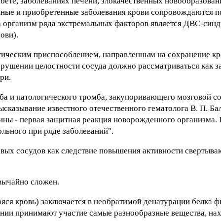
бете, заболеваниях печени, злокачественных новообразован
енные и приобретенные заболевания крови сопровождаются 
 организм ряда экстремальных факторов является ДВС-син
ови).
ическим приспособлением, направленным на сохранение кр
нарушении целостности сосуда должно рассматриваться как з
ри.
а и патологического тромба, закупоривающего мозговой со
сказывание известного отечественного гематолога В. П. Ба
ины - первая защитная реакция новорожденного организма.
ольного при ряде заболеваний".
ых сосудов как следствие повышения активности свертыва
вычайно сложен.
аяся кровь) заключается в необратимой денатурации белка 
ании принимают участие самые разнообразные вещества, на