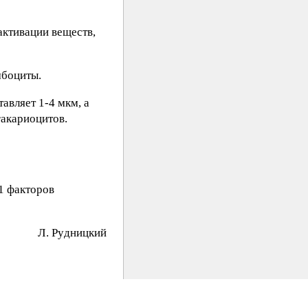
активации веществ,
мбоциты.
авляет 1-4 мкм, а
гакариоцитов.
1 факторов
Л. Pyдницкий