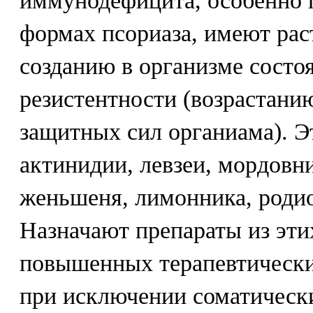
иммунодефицита, особенно
формах псориаза, имеют ра
созданию в организме сост
резистентности (возрастани
защитных сил органиама). Э
актинидии, левзеи, мордовни
женьшеня, лимонника, родио
Назначают препараты из эти
повышенных терапевтически
при исключении соматическ