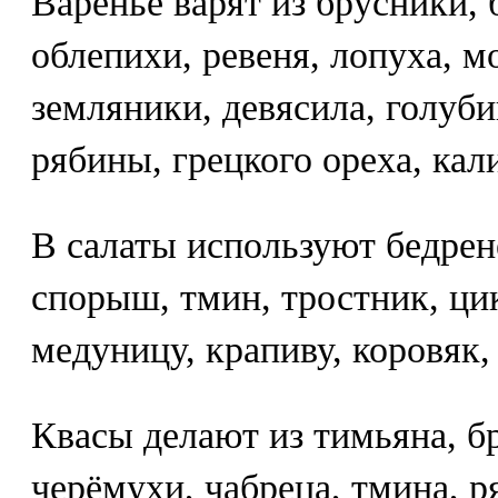
Варенье варят из брусники, 
облепихи, ревеня, лопуха, м
земляники, девясила, голуби
рябины, грецкого ореха, ка
В салаты используют бедрен
спорыш, тмин, тростник, цик
медуницу, крапиву, коровяк,
Квасы делают из тимьяна, бр
черёмухи, чабреца, тмина, 