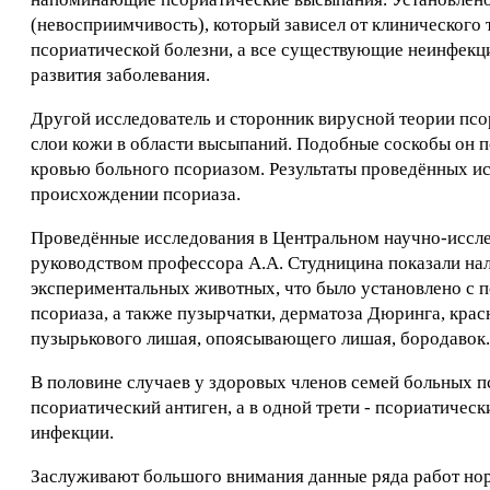
(невосприимчивость), который зависел от клинического 
псориатической болезни, а все существующие неинфекц
развития заболевания.
Другой исследователь и сторонник вирусной теории псо
слои кожи в области высыпаний. Подобные соскобы он по
кровью больного псориазом. Результаты проведённых и
происхождении псориаза.
Проведённые исследования в Центральном научно-иссле
руководством профессора А.А. Студницина показали на
экспериментальных животных, что было установлено с 
псориаза, а также пузырчатки, дерматоза Дюринга, крас
пузырькового лишая, опоясывающего лишая, бородавок.
В половине случаев у здоровых членов семей больных п
псориатический антиген, а в одной трети - псориатичес
инфекции.
Заслуживают большого внимания данные ряда работ но