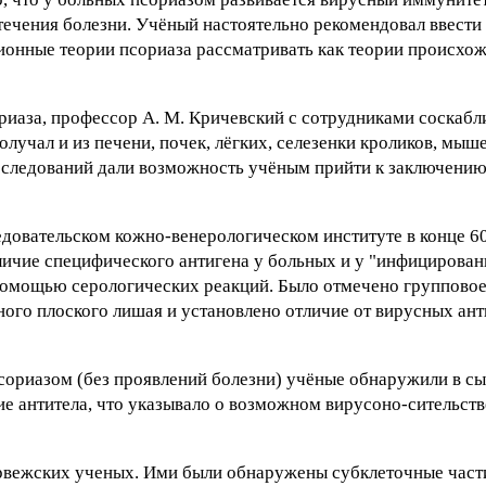
течения болезни. Учёный настоятельно рекомендовал ввести
ионные теории псориаза рассматривать как теории происхо
риаза, профессор А. М. Кричевский с сотрудниками соскаб
лучал и из печени, почек, лёгких, селезенки кроликов, мыш
сследований дали возможность учёным прийти к заключению
довательском кожно-венерологическом институте в конце 60
личие специфического антигена у больных и у "инфицирова
помощью серологических реакций. Было отмечено групповое
ного плоского лишая и установлено отличие от вирусных ан
сориазом (без проявлений болезни) учёные обнаружили в с
кие антитела, что указывало о возможном вирусоно-сительств
рвежских ученых. Ими были обнаружены субклеточные част