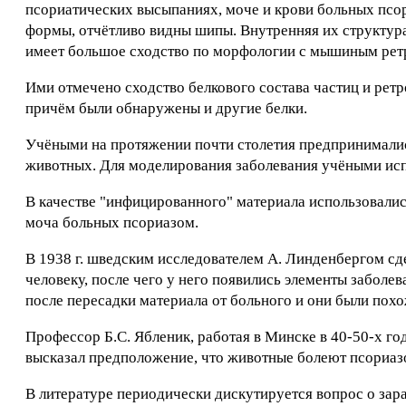
псориатических высыпаниях, моче и крови больных псор
формы, отчётливо видны шипы. Внутренняя их структура 
имеет большое сходство по морфологии с мышиным рет
Ими отмечено сходство белкового состава частиц и рет
причём были обнаружены и другие белки.
Учёными на протяжении почти столетия предпринимали
животных. Для моделирования заболевания учёными исп
В качестве "инфицированного" материала использовалис
моча больных псориазом.
В 1938 г. шведским исследователем А. Линденбергом с
человеку, после чего у него появились элементы заболе
после пересадки материала от больного и они были похо
Профессор Б.С. Ябленик, работая в Минске в 40-50-х г
высказал предположение, что животные болеют псориазо
В литературе периодически дискутируется вопрос о зар