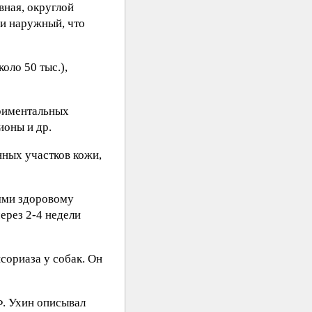
вная, округлой
 и наружный, что
оло 50 тыс.),
риментальных
ионы и др.
нных участков кожи,
иями здоровому
ерез 2-4 недели
сориаза у собак. Он
Ф. Ухин описывал