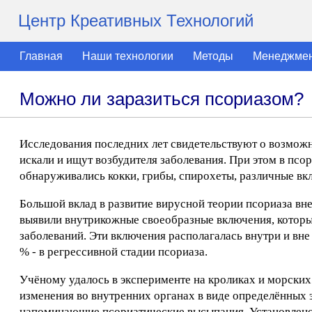
Центр Креативных Технологий
Главная
Наши технологии
Методы
Менеджме
Можно ли заразиться псориазом?
Исследования последних лет свидетельствуют о возможн
искали и ищут возбудителя заболевания. При этом в псо
обнаруживались кокки, грибы, спирохеты, различные вк
Большой вклад в развитие вирусной теории псориаза вн
выявили внутрикожные своеобразные включения, которы
заболеваний. Эти включения располагалась внутри и вне 
% - в регрессивной стадии псориаза.
Учёному удалось в эксперименте на кроликах и морских
изменения во внутренних органах в виде определённых 
напоминающие псориатические высыпания. Установлено,