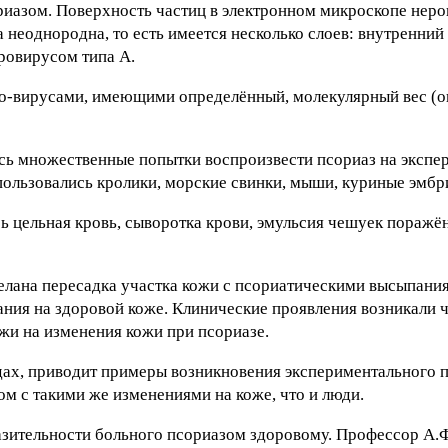
иазом. Поверхность частиц в электронном микроскопе неро
неоднородна, то есть имеется несколько слоев: внутренний
ровирусом типа А.
ро-вирусами, имеющими определённый, молекулярный вес (ок
сь множественные попытки воспроизвести псориаз на экспе
ользовались кролики, морские свинки, мыши, куриные эмбр
ь цельная кровь, сыворотка крови, эмульсия чешуек поражё
делана пересадка участка кожи с псориатическими высыпан
вания на здоровой коже. Клинические проявления возникали ч
жи на изменения кожи при псориазе.
одах, приводит примеры возникновения экспериментального п
м с такими же изменениями на коже, что и люди.
азительности больного псориазом здоровому. Профессор А.