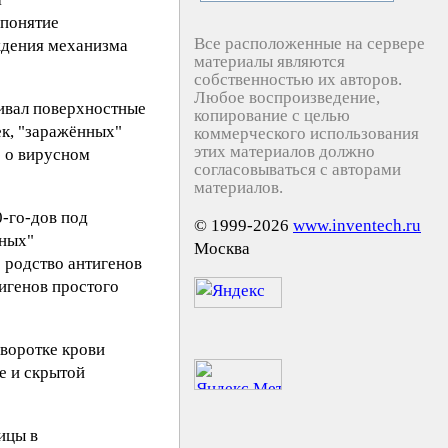
 понятие
Все расположенные на сервере
ждения механизма
материалы являются
собственностью их авторов.
Любое воспроизведение,
ливал поверхностные
копирование с целью
ек, "заражённых"
коммерческого использования
этих материалов должно
 о вирусном
согласовываться с авторами
материалов.
-го-дов под
© 1999-2026
www.inventech.ru
нных"
Москва
 родство антигенов
тигенов простого
ыворотке крови
е и скрытой
ицы в