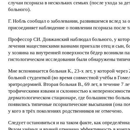
случаи псориаза в нескольких семьях (после ухода за д
больного).
Г. Нобль сообщал о заболевании, развившемся вслед за 
присоединяет наблюдение о появлении псориаза после т
Профессор СИ. Довжанский наблюдал больного, у которо
лечения мацестинскими ваннами приехали отец и сын, бо
у хозяина на внутренней поверхности бёдер возникли 
гистологическом исследовании были обнаружены типичны
Мне вспоминается больная К., 23-х лет, у которой через
больной студенткой (во время совместной учёбы в Гоме
эритродермией. Вторая больная В., 69 лет, в течение 7
трофическими язвами и склонностью к непереносимости 
дерматологическом стационаре, где большинство больных
появились типичные псориатические высыпания (она пом
у кого в трёх поколениях родственников не отмечено.
Следует остановиться и на таком факте, как определённ
Рядом учёных и врачей отмечена эффективность в комп