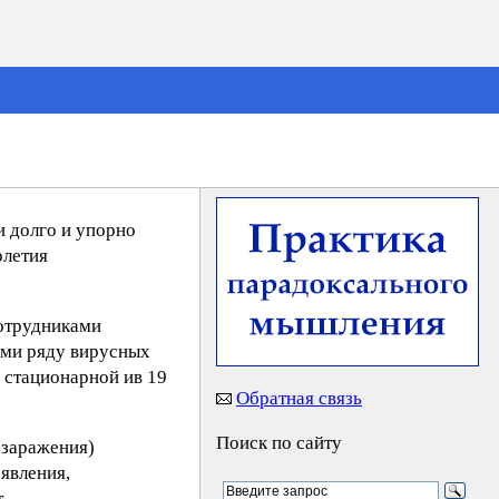
и долго и упорно
олетия
сотрудниками
ыми ряду вирусных
в стационарной ив 19
Обратная связь
Поиск по сайту
(заражения)
явления,
т