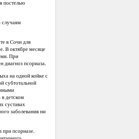
ия постелью
а случаям
те в Сочи для
е. В октябре месяце
ами. При
н диагноз псориаза.
ыха на одной койке с
ой субтотальной
енными
 в детском
ых суставах
ного заболевания ни
в при псориазе.
цитарного