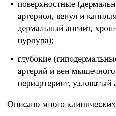
поверхностные (дермальн
артериол, венул и капил
дермальный ангиит, хрон
пурпура);
глубокие (гиподермальны
артерий и вен мышечного
периартериит, узловатый 
Описано много клинических