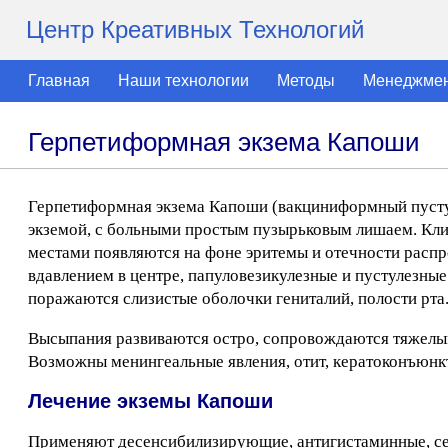
Центр Креативных Технологий
Главная
Наши технологии
Методы
Менеджме
Герпетиформная экзема Капоши
Герпетиформная экзема Капоши (вакциниформный пустулё
экземой, с больными простым пузырьковым лишаем. Кли
местами появляются на фоне эритемы и отечности расп
вдавлением в центре, папуловезикулезные и пустулезны
поражаются слизистые оболочки гениталий, полости рта
Высыпания развиваются остро, сопровождаются тяжелы
Возможны менингеальные явления, отит, кератоконъюнкт
Лечение экземы Капоши
Применяют десенсибилизирующие, антигистаминные, сед