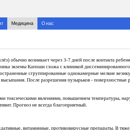
нт
Медицина
О нас
з) обычно возникает через 3-7 дней после контакта ребен
ника экземы Капоши схожа с клиникой диссеминированного 
ространенные сгруппированные однокамерные мелкие везик
е высыпания. После разрешения пузырьков - поверхностные 
.
ми токсическими явлениями, повышением температуры, нар
ивит. Прогноз не всегда благоприятный.
ативные, витаминные, противовирусные препараты. В тяже