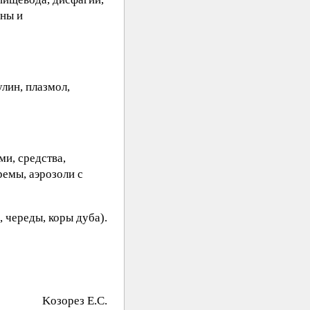
аны и
лин, плазмол,
ми, средства,
ремы, аэрозоли с
 череды, коры дуба).
Koзopeз E.C.