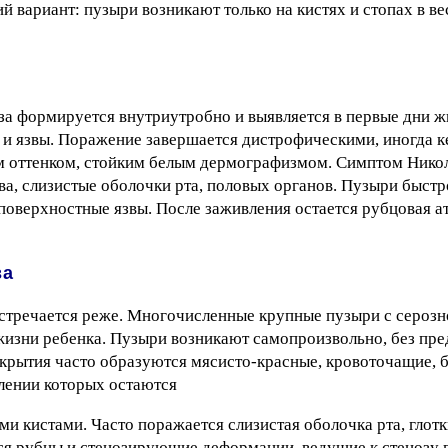
й вариант: пузыри возникают только на кистях и стопах в ве
а формируется внутриутробно и выявляется в первые дни ж
и и язвы. Поражение завершается дистрофическими, иногда 
м оттенком, стойким белым дермографизмом. Симптом Нико
, слизистые оболочки рта, половых органов. Пузыри быстр
поверхностные язвы. После заживления остается рубцовая а
за
стречается реже. Многочисленные крупные пузыри с сероз
жизни ребенка. Пузыри возникают самопроизвольно, без п
скрытия часто образуются мясисто-красные, кровоточащие, 
лении которых остаются
кистами. Часто поражается слизистая оболочка рта, глотки
тся рубцы и стенозирующие деформации, ведущие к стенозу 