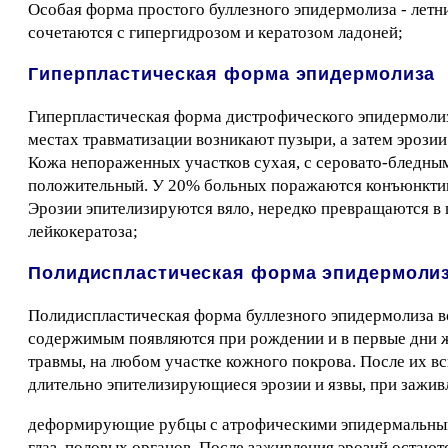
Особая форма простого буллезного эпидермолиза - летни
сочетаются с гипергидрозом и кератозом ладоней;
Гиперпластическая форма эпидермолиза
Гиперпластическая форма дистрофического эпидермолиз
местах травматизации возникают пузыри, а затем эрози
Кожа непораженных участков сухая, с серовато-бледны
положительный. У 20% больных поражаются конъюнктива
Эрозии эпителизируются вяло, нередко превращаются в 
лейкокератоза;
Полидиспластическая форма эпидермоли
Полидиспластическая форма буллезного эпидермолиза в
содержимым появляются при рождении и в первые дни 
травмы, на любом участке кожного покрова. После их в
длительно эпителизирующиеся эрозии и язвы, при зажив
деформирующие рубцы с атрофическими эпидермальными 
глаз, половых органов. После заживления эрозий остаю