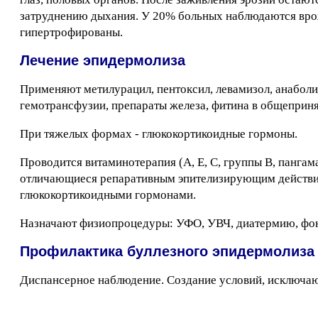
затруднению дыхания. У 20% больных наблюдаются врож
гипертрофированы.
Лечение эпидермолиза
Применяют метилурацил, пентоксил, левамизол, анаболи
гемотрансфузии, препараты железа, фитина в общеприня
При тяжелых формах - глюкокортикоидные гормоны.
Проводится витаминотерапия (А, Е, С, группы В, пангама
отличающиеся репаративным эпителизирующим действием 
глюкокортикоидными гормонами.
Назначают физиопроцедуры: УФО, УВЧ, диатермию, фоно
Профилактика буллезного эпидермолиза
Диспансерное наблюдение. Создание условий, исключа