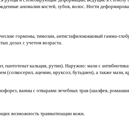
денные аномалии костей, зубов, волос. Ногти деформиров
ческие гормоны, тимозин, антистафилококковый гамма-глобу
тых дозах с учетом возраста.
т, пантотенат кальция, рутин). Наружно: мази с антибиотика
(солкосерил, ацемин, ируксол, бутадиен), а также мази, к
форез, ванны с отварами лечебных трав (шалфея, ромашки,
ющих возможность травматизации кожи.