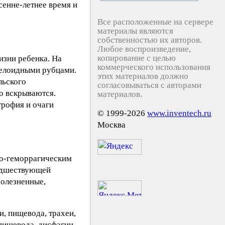
сенне-летнее время и
Все расположенные на сервере
материалы являются
собственностью их авторов.
Любое воспроизведение,
копирование с целью
изни ребенка. На
коммерческого использования
келоидными рубцами.
этих материалов должно
льского
согласовываться с авторами
о вскрываются.
материалов.
трофия и очаги
© 1999-2026
www.inventech.ru
Москва
но-геморрагическим
редшествующей
болезненные,
, пищевода, трахеи,
пищевода, дисфагии,