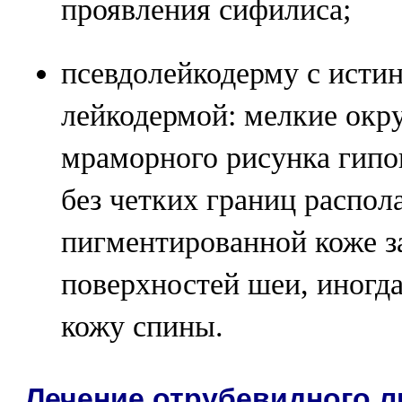
проявления сифилиса;
псевдолейкодерму с исти
лейкодермой: мелкие окру
мраморного рисунка гип
без четких границ распол
пигментированной коже з
поверхностей шеи, иногда
кожу спины.
Лечение отрубевидного 