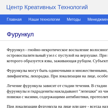
Центр Креативных Технологий
Главная
Наши технологии
Методы
Менеджме
Фурункул
Фурункул - гнойно-некротическое воспаление волосяног
островоспалительный узел с пустулой на верхушке. При
которого образуется язва, заживающая рубцом. Субъект
Фурункулы могут быть одиночными и множественными, 
лимфангиты, лихорадка. При локализации на лице, особ
Лечение фурункула зависит от стадии течения. В стадии
фурункулы и гидрадениты накладывают "лепешки" из чист
повязки с мазями, содержащими антибиотики, протеолит
При локализации фурункула на лице или шее - всегда н