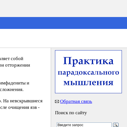
вляет собой
при отторжении
лимфадениты и
осложнения.
ер. На невскрывшиеся
Обратная связь
сле очищения язв -
Поиск по сайту