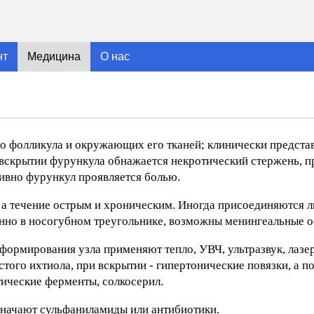
нт
Медицина
О нас
о фолликула и окружающих его тканей; клинически предста
 вскрытии фурункула обнажается некротический стержень, 
ивно фурункул проявляется болью.
а течение острым и хроническим. Иногда присоединяются 
енно в носогубном треугольнике, возможны менингеальные 
 формирования узла применяют тепло, УВЧ, ультразвук, лаз
ого ихтиола, при вскрытии - гипертонические повязки, а по
ические ферменты, солкосерил.
азначают сульфаниламиды или антибиотики.