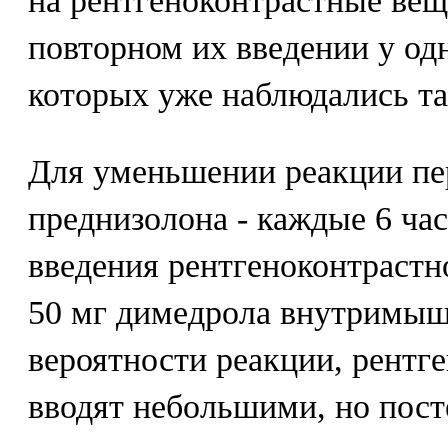
на рентгеноконтрастные вещ
повторном их введении у од
которых уже наблюдались та
Для уменьшении реакции пе
преднизолона - каждые 6 час
введения рентгеноконтрастног
50 мг димедрола внутримыш
вероятности реакции, рентг
вводят небольшими, но пос