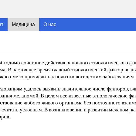
нт
Медицина
О нас
бходимо сочетание действия основного этиологического фа
ма. В настоящее время главный этиологический фактор воз
ожно смело причислить к полиэтиологическим заболеваниям.
дованиям удалось выявить значительное число факторов, в
вания меланомой. В целом все известные этиологические ф
ествование любого живого организма без постоянного взаим
читать условным. В возникновении и развитии меланом, ка
оров.